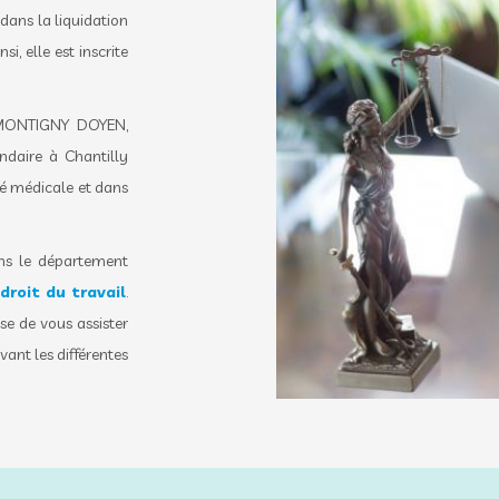
ans la liquidation
si, elle est inscrite
 MONTIGNY DOYEN,
ndaire à Chantilly
té médicale et dans
ans le département
roit du travail
.
e de vous assister
vant les différentes