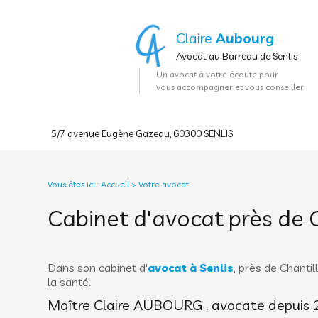
Panneau de gestion des cookies
Claire
Aubourg
Avocat au Barreau de Senlis
Un avocat à votre écoute pour
vous accompagner et vous conseiller
5/7 avenue Eugène Gazeau, 60300 SENLIS
Vous êtes ici :
Accueil
> Votre avocat
Cabinet d'avocat près de C
Dans son cabinet d'
avocat à Senlis
, près de Chanti
la santé.
Maître Claire AUBOURG , avocate depuis